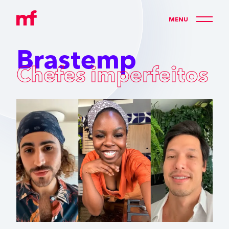
+55 (11) 2361-9154
M
E
N
U
Brastemp
Chefes imperfeitos
>