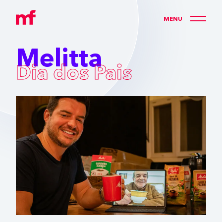
M
E
N
U
Melitta
Dia dos Pais
>