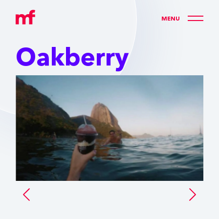
M
E
N
U
Oakberry